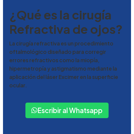
¿Qué es la cirugía
Refractiva de ojos?
La cirugía refractiva es un procedimiento
oftalmológico diseñado para corregir
errores refractivos como la miopía,
hipermetropía y astigmatismo mediante la
aplicación del láser Excimer en la superficie
ocular.
Escribir al Whatsapp