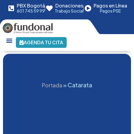
PBX Bogotá
Donaciones
Pagos en Línea
601 745 59 99
Trabajo Social
Pagos PSE
AGENDA TU CITA
»
Catarata
Portada
Cirugía
Refractiva