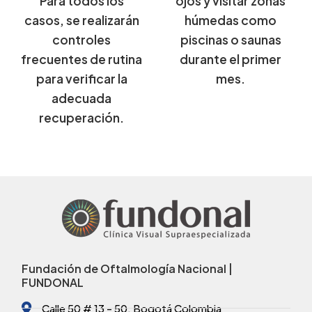
Para todos los
ojos y visitar zonas
casos, se realizarán
húmedas como
controles
piscinas o saunas
frecuentes de rutina
durante el primer
para verificar la
mes.
adecuada
recuperación.
Fundación de Oftalmología Nacional |
FUNDONAL
Calle 50 # 13 - 50, Bogotá Colombia