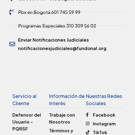
Pbx en Bogotá 601 745 59 99
Programas Especiales 310 309 56 02
Enviar Notificaciones Judiciales
notificacionesjudiciales@fundonal.org
Servicio al
Información de
Nuestras Redes
Cliente
Interés
Sociales
Defensor del
Trabaje con
Facebook
Usuario -
Nosotros
Instagram
PQRSF
Términos y
TikTok