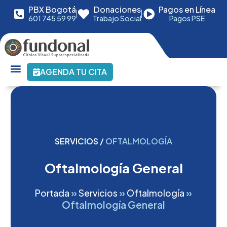
PBX Bogotá
Donaciones
Pagos en Línea
601 745 59 99
Trabajo Social
Pagos PSE
AGENDA TU CITA
SERVICIOS /
OFTALMOLOGÍA
Oftalmología General
»
»
»
Portada
Servicios
Oftalmología
Oftalmología General