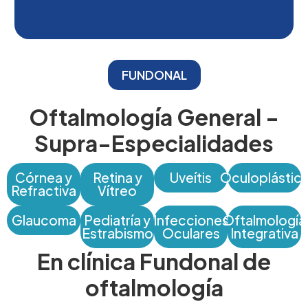
FUNDONAL
Oftalmología General -
Supra-Especialidades
Córnea y
Retina y
Uveítis
Oculoplástic
Refractiva
Vítreo
Glaucoma
Pediatría y
Infecciones
Oftalmología
Estrabismo
Oculares
Integrativa
En clínica Fundonal de
oftalmología