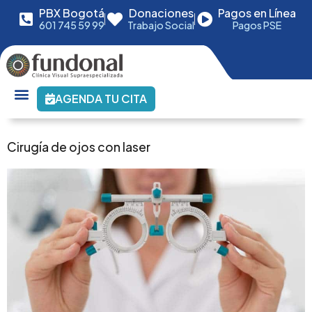
PBX Bogotá
Donaciones
Pagos en Línea
601 745 59 99
Trabajo Social
Pagos PSE
AGENDA TU CITA
Cirugía de ojos con laser