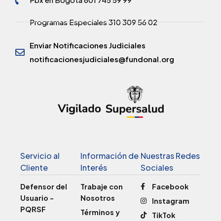
Programas Especiales 310 309 56 02
Enviar Notificaciones Judiciales
notificacionesjudiciales@fundonal.org
Servicio al
Información de
Nuestras Redes
Cliente
Interés
Sociales
Defensor del
Trabaje con
Facebook
Usuario -
Nosotros
Instagram
PQRSF
Términos y
TikTok