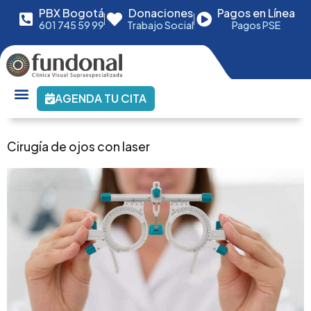
PBX Bogotá
Donaciones
Pagos en Línea
601 745 59 99
Trabajo Social
Pagos PSE
AGENDA TU CITA
Cirugía de ojos con laser