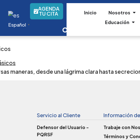
AGENDA
Inicio
Nosotros
TU CITA
Educación
Español
▼
icos
rsas maneras, desde una lágrima clara hasta secreci
Servicio al Cliente
Información de
Defensor del Usuario -
Trabaje con No
PQRSF
Términos y Con