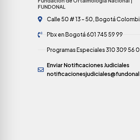
Fundación de Oftalmología Nacional |
FUNDONAL
Calle 50 # 13 - 50, Bogotá Colombi
Pbx en Bogotá 601 745 59 99
Programas Especiales 310 309 56 
Enviar Notificaciones Judiciales
notificacionesjudiciales@fundonal