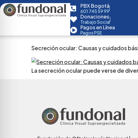
PBX Bogotá
601 745 59 99
Donaciones
Trabajo Social
Pagos en Línea
Pagos PSE
Secreción ocular: Causas y cuidados bás
La secreción ocular puede verse de dive