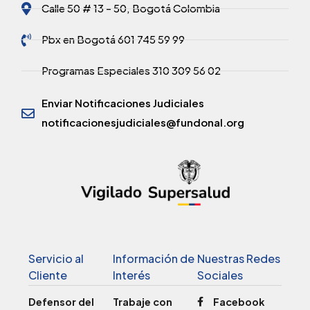
Calle 50 # 13 - 50, Bogotá Colombia
Pbx en Bogotá 601 745 59 99
Programas Especiales 310 309 56 02
Enviar Notificaciones Judiciales
notificacionesjudiciales@fundonal.org
Servicio al
Información de
Nuestras Redes
Cliente
Interés
Sociales
Defensor del
Trabaje con
Facebook