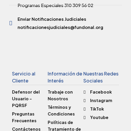
Programas Especiales 310 309 56 02
Enviar Notificaciones Judiciales
notificacionesjudiciales@fundonal.org
Servicio al
Información de
Nuestras Redes
Cliente
Interés
Sociales
Defensor del
Trabaje con
Facebook
Usuario -
Nosotros
Instagram
PQRSF
Términos y
TikTok
Preguntas
Condiciones
Youtube
Frecuentes
Políticas de
Contáctenos
Tratamiento de