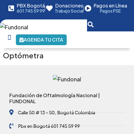
PBX Bogotá
Donaciones
Pagos en Línea
601 745 59 99
Trabajo Social
Pagos PSE
AGENDA TU CITA
Optómetra
Fundación de Oftalmología Nacional |
FUNDONAL
Calle 50 # 13 - 50, Bogotá Colombia
Pbx en Bogotá 601 745 59 99