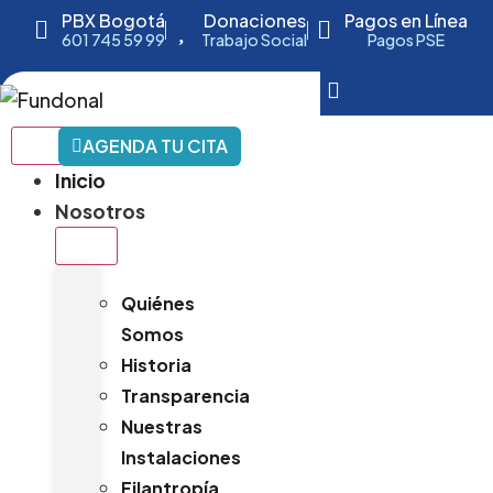
PBX Bogotá
Donaciones
Pagos en Línea
601 745 59 99
Trabajo Social
Pagos PSE
AGENDA TU CITA
Inicio
Nosotros
Quiénes
Somos
Historia
Transparencia
Nuestras
Instalaciones
Filantropía