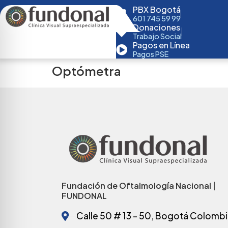
PBX Bogotá
601 745 59 99
Donaciones
Trabajo Social
Pagos en Línea
Pagos PSE
Optómetra
Fundación de Oftalmología Nacional |
FUNDONAL
Calle 50 # 13 - 50, Bogotá Colombi