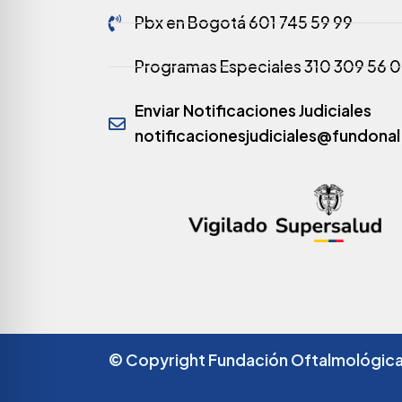
Pbx en Bogotá 601 745 59 99
Programas Especiales 310 309 56 
Enviar Notificaciones Judiciales
notificacionesjudiciales@fundonal
© Copyright Fundación Oftalmológic