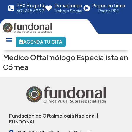
PBX Bogotá
Donaciones
Pagos en Línea
601 745 59 99
Trabajo Social
Pagos PSE
AGENDA TU CITA
Medico Oftalmólogo Especialista en
Córnea
Fundación de Oftalmología Nacional |
FUNDONAL