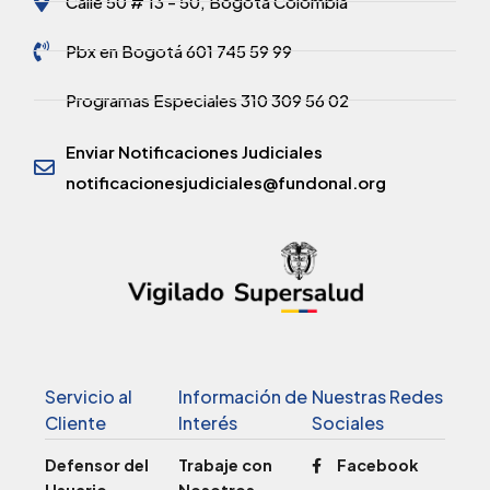
Calle 50 # 13 - 50, Bogotá Colombia
Pbx en Bogotá 601 745 59 99
Programas Especiales 310 309 56 02
Enviar Notificaciones Judiciales
notificacionesjudiciales@fundonal.org
Servicio al
Información de
Nuestras Redes
Cliente
Interés
Sociales
Defensor del
Trabaje con
Facebook