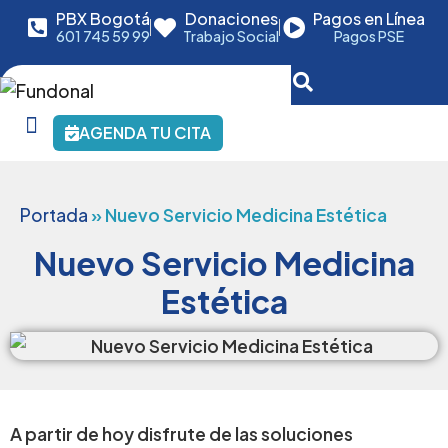
PBX Bogotá
Donaciones
Pagos en Línea
601 745 59 99
Trabajo Social
Pagos PSE
AGENDA TU CITA
Portada
»
Nuevo Servicio Medicina Estética
Nuevo Servicio Medicina
Estética
A partir de hoy disfrute de las soluciones