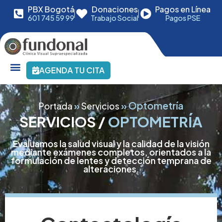
PBX Bogotá
Donaciones
Pagos en Línea
601 745 59 99
Trabajo Social
Pagos PSE
AGENDA TU CITA
»
»
Optometría
Portada
Servicios
SERVICIOS /
OPTOMETRÍA
Evaluamos la salud visual y la calidad de la visión
mediante exámenes completos, orientados a la
formulación de lentes y detección temprana de
alteraciones.